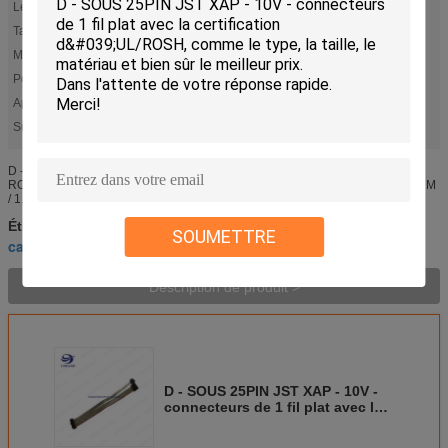
Leght:
100mm-2000mm
Taille:
Personnalisation faite sur commande
Matériau:
PVC
Poix:
1.27mm
Application:
Electronic
Surligner:
,
cables connecteur de ruban d'idc
connecteurs de fil plat
D - SUB 25PIN Ajouter JST XAP - 10V - 1 Harnais de câbles plats avec UL /
ROSH / Matériel PVC Détails rapides Lieu d'origine: Chine Câble PICH: 1.0MM
/ 1.27MM AWG: 22/24/26/28 / 30AWG Longueur: 0.1-10M ROHS / ...
cable connecteur plat de ruban
Étiquettes:
,
SOUMETTRE
cables connecteur de ruban d'idc
connecteurs de fil plat
,
Description de produit >
D - SOUS 25PIN JST XAP - 10V -
connecteurs de 1 fil plat avec la
certification d'UL/ROSH