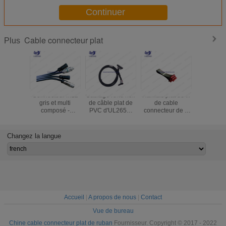
Continuer
Cable connecteur plat
Plus
Connecteur M12
Câblage rond noir
Harnais plat de fil
D - Asse
gris et multi
de câble plat de
de cable
plates de
composé -
PVC d'UL2651-
connecteur de 9
plat 
traitement fait sur
28AWG 1.27mm
bornes
LANCEME
commande de
personnalisation
cable con
câblage de câble
avec d'UL/ROSH
1.27MM 
Changez la langue
plat de fibre
de certificat
IDC du 
coutume
MARIN
Accueil
|
A propos de nous
|
Contact
Vue de bureau
Chine cable connecteur plat de ruban
Fournisseur. Copyright © 2017 - 2022