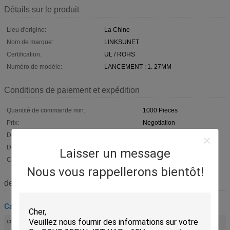
Détails sur le produit
Lieu d'origine:
La Chine
Nom de marque:
LINKSUNET
Certification:
UL / ROHS
Numéro de modèle:
LANCEMENT : 1. 27MM
Conditions de paiement et expédition
Quantité de commande min:
1000 Pieces
Prix:
Negotiation
Détails d'emballage:
sac
Délai de livraison:
2-3 semaines
Laisser un message
Capacité d'approvisionnement:
1000000 PCS/D
Nous vous rappellerons bientôt!
description de
Cable connecteur plat
couleur:
gris