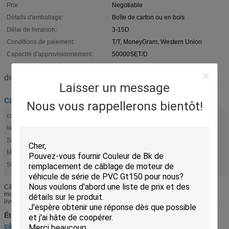
Prix:
Negotiable
Détails d'emballage:
Boîte de carton ou en bois
Délai de livraison:
3-15D
Conditions de paiement:
T/T, MoneyGram, Western Union
Capacité d'approvisionnement:
50000SET/D
description de
Laisser un message
Câblage de moteur
Nous vous rappellerons bientôt!
couleur:
bk
lancement:
1,25 mm
Série:
GT150
Matériel de fil:
PVC
Surligner:
,
câblage d'échange de moteur
harnais de câble de moteur
Câblage de GT150 2P/matériel des véhicules à moteur PA6 câblage de
moteur/FLRY-B-0.35 /Housing Delphes logeant 12047663 7K courants la 1
livraison de jours Serrure 12047665 28.8k courant de logement de Delphes ...
harnais de câble de moteur
Étiquettes:
,
câblage d'échange de moteur
câblage pour le moteur
,