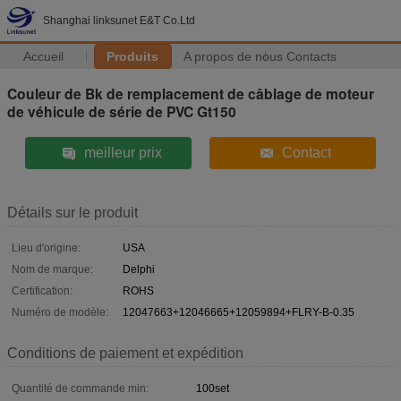
Shanghai linksunet E&T Co.Ltd
Accueil
Produits
A propos de nous
Contacts
Couleur de Bk de remplacement de câblage de moteur
de véhicule de série de PVC Gt150
meilleur prix
Contact
Détails sur le produit
Lieu d'origine:
USA
Nom de marque:
Delphi
Certification:
ROHS
Numéro de modèle:
12047663+12046665+12059894+FLRY-B-0.35
Conditions de paiement et expédition
Quantité de commande min:
100set