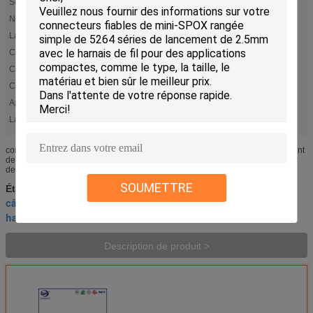
Série:
Mini-SPOX 5264
Nombre de positions:
3
Lancement:
0,098" (2.50mm)
ConnectorType:
Récipient
ContactType:
Prise femelle
ContactTermination:
Cuir embouti
Application:
Signal, Fil-à-panneau
La température Rangeire:
-40° à +105°C
connecteurs fiables de mini-SPOX rangée simple de 5264 séries de lancement
de 2.5mm avec le harnais de fil pour des applications compactes L'idéal pour
des applications compactes, le mini-SPOX système de ...
SOUMETTRE
câblage fait sur commande
Étiquettes:
,
câblage automatique fait sur commande
,
harnais de câble fait sur commande
Description de produit >