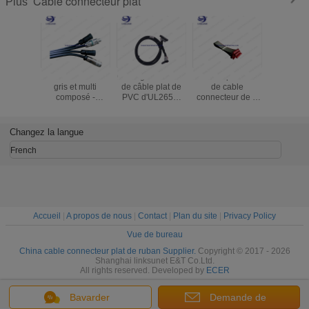
Cable connecteur plat
Plus
Connecteur M12
Câblage rond noir
Harnais plat de fil
D - Asse
gris et multi
de câble plat de
de cable
plates de
composé -
PVC d'UL2651-
connecteur de 9
plat 
traitement fait sur
28AWG 1.27mm
bornes
LANCEME
commande de
personnalisation
cable con
câblage de câble
avec d'UL/ROSH
1.27MM 
Changez la langue
plat de fibre
de certificat
IDC du 
coutume
MARIN
French
Accueil
|
A propos de nous
|
Contact
|
Plan du site
|
Privacy Policy
Vue de bureau
China cable connecteur plat de ruban Supplier.
Copyright © 2017 - 2026
Shanghai linksunet E&T Co.Ltd.
All rights reserved. Developed by
ECER
Bavarder
Demande de