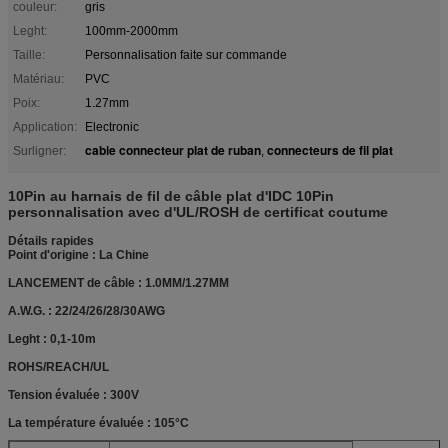
couleur:
gris
Leght:
100mm-2000mm
Taille:
Personnalisation faite sur commande
Matériau:
PVC
Poix:
1.27mm
Application:
Electronic
cable connecteur plat de ruban
connecteurs de fil plat
Surligner:
,
10Pin au harnais de fil de câble plat d'IDC 10Pin
personnalisation avec d'UL/ROSH de certificat coutume
Détails rapides
Point d'origine : La Chine
LANCEMENT de câble : 1.0MM/1.27MM
A.W.G. : 22/24/26/28/30AWG
Leght : 0,1-10m
ROHS/REACH/UL
Tension évaluée : 300V
La température évaluée : 105°C