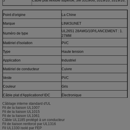
5
Câble plat flexible superbe, 3M 3319/06, 3319/10, 3319/16,
Point d'origine
La Chine
Marque
LINKSUNET
UL2651 28AWG/10P/LANCEMENT : 1.
Numéro de type
27MM
Matériel d'isolation
PVC
Type
Haute tension
Application
Industriel
Matériel de conducteur
Cuivre
Veste
PVC
Couleur
Gris
Câble plat d'Applicationof IDC
Électronique
Câblage interne standard d'UL
Câble plat de Conductorof IDC
Cuivre nu
Fil de la liaison UL1007
Fil de la liaison UL1015
OEM, OEM de câble plat d'IDC
Accueil
Fil de la liaison UL1061
Câble UL1185 protégé à un conducteur
PackagingDetail de câble plat d'IDC
Poly-sac et carton
Fil de liaison renforcé par UL1316
Fil UL1330 isolé par FEP
Câble plat de Lengthof IDC
0 . 5m, 1m ou facultatif