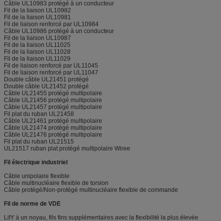
Câble UL10983 protégé à un conducteur
Fil de la liaison UL10982
Fil de la liaison UL10981
Fil de liaison renforcé par UL10984
Câble UL10986 protégé à un conducteur
Fil de la liaison UL10987
Fil de la liaison UL11025
Fil de la liaison UL11028
Fil de la liaison UL11029
Fil de liaison renforcé par UL11045
Fil de liaison renforcé par UL11047
Double câble UL21451 protégé
Double câble UL21452 protégé
Câble UL21455 protégé multipolaire
Câble UL21456 protégé multipolaire
Câble UL21457 protégé multipolaire
Fil plat du ruban UL21458
Câble UL21461 protégé multipolaire
Câble UL21474 protégé multipolaire
Câble UL21476 protégé multipolaire
Fil plat du ruban UL21515
UL21517 ruban plat protégé multipolaire Wiree
Fil électrique industriel
Câble unipolaire flexible
Câble multinucléaire flexible de torsion
Câble protégé/Non-protégé multinucléaire flexible de commande
Fil de norme de VDE
LifY à un noyau, fils fins supplémentaires avec la flexibilité la plus élevée