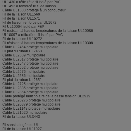
UL1430 a réticulé le fil isolé par PVC
UL1452 a renforcé le fil de liaison
Câble plat de Certificateof IDC
UL, ROHS
Câble UL1533 protégé à un conducteur
Fil de la liaison UL1569
Câble plat de Detailof IDC de la
Fil de la liaison UL1571
Dans un délai de 2 ou 3 semaines
livraison
Fil de liaison renforcé par UL1672
Fil UL10064 isolé par FEP
Fil résistant à hautes températures de la liaison UL10086
UL10097 a réticulé le fil isolé par PVC
Fil de la liaison UL10272
Fil résistant à hautes températures de la liaison UL10308
Câble UL2464 protégé multipolaire
Fil plat du ruban UL2468
Câble UL2509 multipolaire
Câble UL2517 protégé multipolaire
Câble UL2547 protégé multipolaire
Câble UL2552 protégé multipolaire
Câble UL2576 multipolaire
Câble UL2586 multipolaire
Fil plat du ruban UL2651
Câble UL2725 protégé multipolaire
Câble UL2835 protégé multipolaire
Câble UL2854 protégé multipolaire
Câble protégé multipolaire de la basse tension UL2919
Câble UL20276 protégé multipolaire
Câble UL20379 protégé multipolaire
Câble UL21149 protégé multipolaire
Câble UL21520 multipolaire
Fil de la liaison UL3443
Fil sans halogène d'UL
Fil de la liaison UL11027