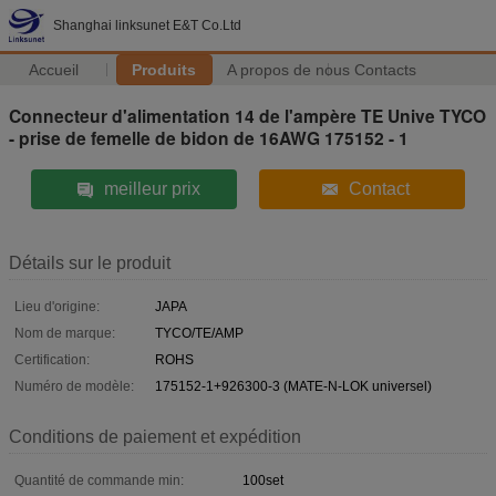
Shanghai linksunet E&T Co.Ltd
Accueil
Produits
A propos de nous
Contacts
Connecteur d'alimentation 14 de l'ampère TE Unive TYCO
- prise de femelle de bidon de 16AWG 175152 - 1
meilleur prix
Contact
Détails sur le produit
Lieu d'origine:
JAPA
Nom de marque:
TYCO/TE/AMP
Certification:
ROHS
Numéro de modèle:
175152-1+926300-3 (MATE-N-LOK universel)
Conditions de paiement et expédition
Quantité de commande min:
100set