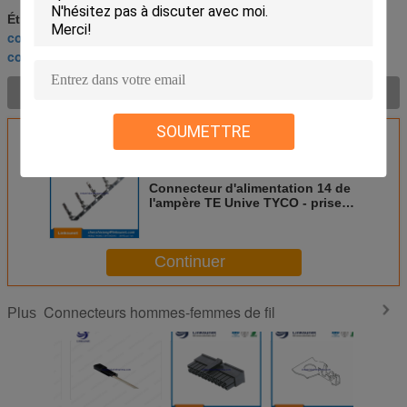
Cable connecteur hommes-femmes
Étiquettes:
,
connecteurs masculins et femelles
,
connecteurs masculins et femelles de fil
Description de produit >
SOUMETTRE
Connecteur d'alimentation 14 de
l'ampère TE Unive TYCO - prise
de femelle de bidon de 16AWG
175152 - 1
Continuer
Connecteurs hommes-femmes de fil
Plus