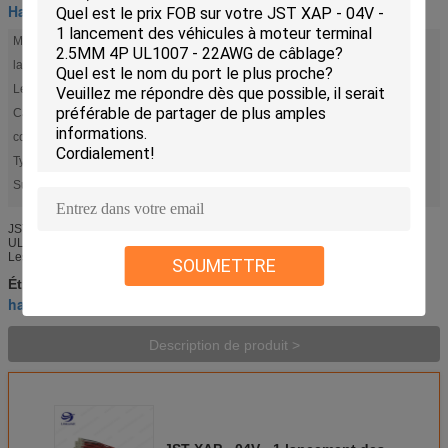
Harnais terminal
Matériau:
PVC
lancement:
2.5
Leght:
demande de client
Câble:
UL1007-22AWG
couleur:
VERT, YE, RD, BK
Type de Termial:
Criping
Surligner:
,
harnais de terminal d'anneau
harnais tendre de terminal d'anneau de batterie
JST XAP - 04V - 1 lancement des véhicules à moteur terminal 2.5MM 4P
UL1007 - 22AWG de câblage Attributs de produit Choisissez tous Catégories
Les connecteurs, relie ensemble Connecteurs rectangulaires - ...
SOUMETTRE
harnais tendre de terminal d'anneau de batterie
Étiquettes:
,
harnais de terminal d'anneau
terminal cable
,
Description de produit >