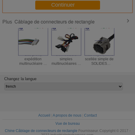
Continuer
Câblage de connecteurs de rectangle
Plus
Bas-profil,
Connecteurs
Muti-noyau, série
Fiabilité 
expédition
simples
scellée simple de
connec
multinucléaire et
multinucléaires et
SOLIDES
détachab
manipulation des
étendus de
TOTAUX 8
rectangle 
connecteurs de
rectangle de
connecteurs de
embouti 
rectangle de la
rangée de 43640
prise de goupille
série 2.
Changez la langue
série 1.0mm avec
séries 3.00mm
pour le harnais de
la polyval
la bride pour le
pour le harnais de
fil pour des
pour le ha
harnais de fil
fil
véhicules à
fil
moteur
Accueil
|
A propos de nous
|
Contact
Vue de bureau
Chine Câblage de connecteurs de rectangle
Fournisseur. Copyright © 2017 -
2022 industrialwireharness.com.