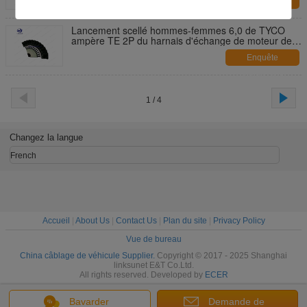
Enquête
maintenant
Lancement scellé hommes-femmes 6,0 de TYCO
ampère TE 2P du harnais d'échange de moteur de
1,5 séries 282104 - 1
Enquête
maintenant
1 / 4
Changez la langue
French
Accueil
|
About Us
|
Contact Us
|
Plan du site
|
Privacy Policy
Vue de bureau
China câblage de véhicule Supplier.
Copyright © 2017 - 2025 Shanghai
linksunet E&T Co.Ltd.
All rights reserved. Developed by
ECER
Bavarder
Demande de