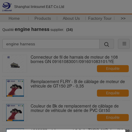
Shanghai linksunet E&T Co.Ltd
Home
Products
About Us
Factory Tour
>>
engine harness
Qualité
supplier.
(34)
Connecteur de fil de harnais de moteur de 108
bornes GN 09161083001/091601083101/YE
Enquête
maintenant
Remplacement FLRY - B de câblage de moteur de
véhicule de GT150 2P - 0,35
Enquête
maintenant
Couleur de Bk de remplacement de câblage de
moteur de véhicule de série de PVC Gt150
Enquête
maintenant
1565377 - 1 lancement 2,2 de TYCO 28P du câblage